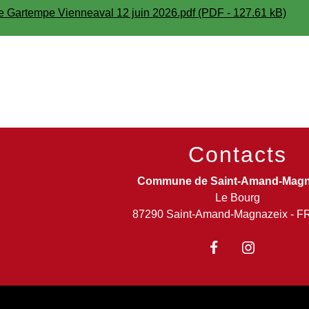
e Gartempe Vienneaval 12 juin 2026.pdf (PDF - 127.61 kB)
Contacts
Commune de Saint-Amand-Magn
Le Bourg
87290 Saint-Amand-Magnazeix - 