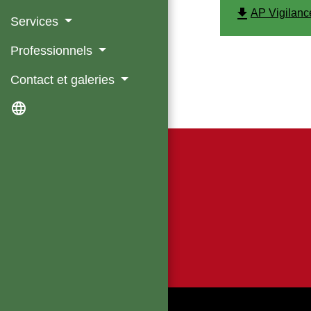
file_download
AP Vigilanc
Services
Professionnels
Contact et galeries
language