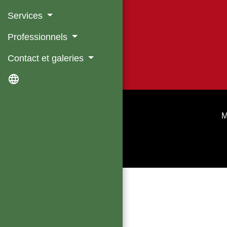
Services
Professionnels
Contact et galeries
language
M